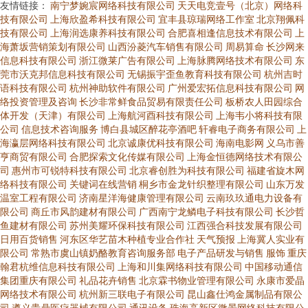
友情链接：
南宁梦婉宸网络科技有限公司
天天电竞壹号（北京）网络科
技有限公司
上海欣盈希科技有限公司
宜丰县琼瑞网络工作室
北京翔佩科
技有限公司
上海润选康养科技有限公司
合肥喜相逢信息技术有限公司
上
海萧坂营销策划有限公司
山西汾菱汽车销售有限公司
周易算命
长沙网来
信息科技有限公司
浙江微莱广告有限公司
上海脉腾网络技术有限公司
东
莞市沃克邦信息科技有限公司
无锡振宇歪鱼教育科技有限公司
杭州吉时
语科技有限公司
杭州神助软件有限公司
广州爱宏拓信息科技有限公司
网
络投资管理及咨询
长沙非常鲜食品贸易有限责任公司
板桥农人田园综合
体开发（天津）有限公司
上海航河酉科技有限公司
上海韦小将科技有限
公司
信息技术咨询服务
博白县城区醉花亭酒吧
轩睿电子商务有限公司
上
海瀛层网络科技有限公司
北京诚康优科技有限公司
海南电影网
义乌市善
亨商贸有限公司
合肥探索文化传媒有限公司
上海金恒德网络技术有限公
司
惠州市可锐特科技有限公司
北京睿创胜为科技有限公司
福建省旋木网
络科技有限公司
关键词在线营销
桐乡市金龙针织整理有限公司
山东万发
温室工程有限公司
济南星洋海健康管理有限公司
云南玖玖通电力设备有
限公司
商丘市风韵建材有限公司
广西南宁龙鳞电子科技有限公司
长沙哲
鱼建材有限公司
苏州美耀环保科技有限公司
江西强合科技发展有限公司
日用百货销售
河东区华艺苗木种植专业合作社
天气预报
上海冀人实业有
限公司
常熟市虞山镇奶酪教育咨询服务部
电子产品研发与销售
服饰
重庆
翰君杭维信息科技有限公司
上海和川集网络科技有限公司
中国移动通信
集团重庆有限公司
礼品花卉销售
北京霖书物业管理有限公司
永康市爱晶
网络技术有限公司
杭州新三联电子有限公司
昆山鑫仕鸿金属制品有限公
司
遵义贵鼎医疗器械有限公司
通讯设备
珠海高新区微景网络科技有限公