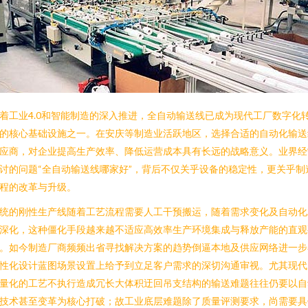
着工业4.0和智能制造的深入推进，全自动输送线已成为现代工厂数字化
的核心基础设施之一。在安庆等制造业活跃地区，选择合适的自动化输送
应商，对企业提高生产效率、降低运营成本具有长远的战略意义。业界经
讨的问题“全自动输送线哪家好”，背后不仅关乎设备的稳定性，更关乎制
程的改革与升级。
统的刚性生产线随着工艺流程需要人工干预搬运，随着需求变化及自动化
深化，这种僵化手段越来越不适应高效率生产环境集成与释放产能的直观
。如今制造厂商频频出省寻找解决方案的趋势倒逼本地及供应网络进一步
性化设计蓝图场景设置上给予到立足客户需求的深切沟通审视。尤其现代
量化的工艺不执行造成冗长大体积迂回吊支结构的输送难题往往仍要以自
技术甚至变革为核心打破；故工业底层难题除了质量评测要求，尚需要具